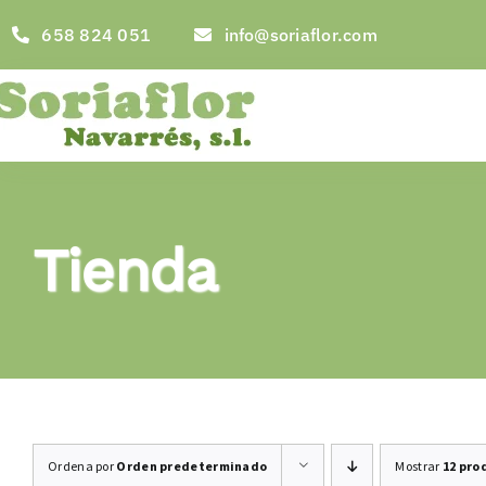
Saltar
658 824 051
info@soriaflor.com
al
contenido
Tienda
Ordena por
Orden predeterminado
Mostrar
12 pro