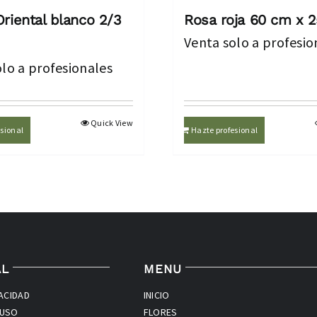
Oriental blanco 2/3
Rosa roja 60 cm x 2
Venta solo a profesio
lo a profesionales
Quick View
sional
Hazte profesional
AL
MENU
VACIDAD
INICIO
 USO
FLORES