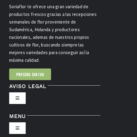
Soriaflor te ofrece una gran variedad de
productos frescos gracias a las recepciones
semanales de flor proveniente de
Sudamérica, Holanda y productores
nacionales, ademas de nuestros propios
cultivos de flor, buscando siempre las
mejores variedades para conseguir así la
máxima calidad.
PRECIOS SIN IVA
AVISO LEGAL
Toggle
Navigation
POLÍTICA DE PRIVACIDAD
MENU
Toggle
CONDICIONES DE USO
Navigation