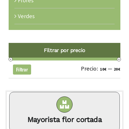
Flores
Verdes
Filtrar por precio
Precio:
—
Pre
Pre
Filtrar
10€
20€
mí
má
Mayorista flor cortada