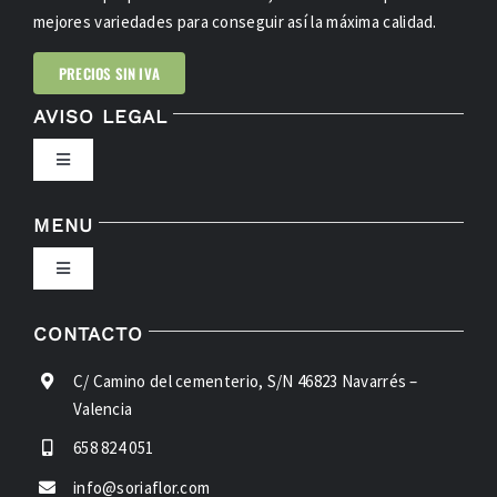
mejores variedades para conseguir así la máxima calidad.
PRECIOS SIN IVA
AVISO LEGAL
Toggle
Navigation
POLÍTICA DE PRIVACIDAD
MENU
Toggle
CONDICIONES DE USO
Navigation
INICIO
CONTACTO
LEY DE COOKIES
C/ Camino del cementerio, S/N 46823 Navarrés –
FLORES
Valencia
ACCESIBILIDAD
658 824 051
VERDES
info@soriaflor.com