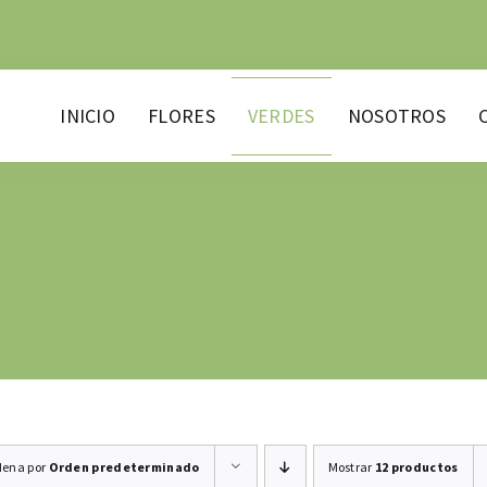
INICIO
FLORES
VERDES
NOSOTROS
dena por
Orden predeterminado
Mostrar
12 productos