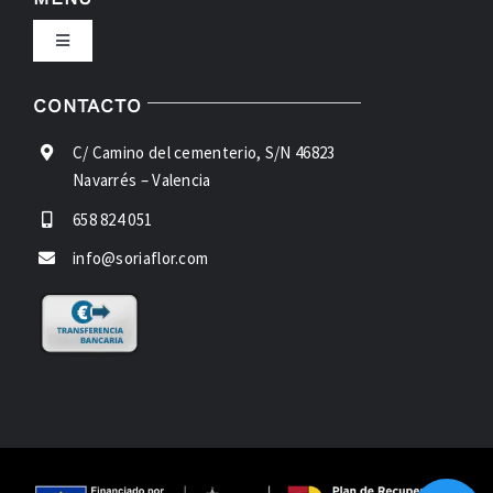
Toggle
CONDICIONES DE USO
Navigation
INICIO
CONTACTO
LEY DE COOKIES
C/ Camino del cementerio, S/N 46823
FLORES
Navarrés – Valencia
ACCESIBILIDAD
658 824 051
VERDES
info@soriaflor.com
AYUDA ACCESIBILIDAD
NOSOTROS
MAPA DEL SITIO
CONTACTO