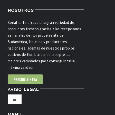
NOSOTROS
Soriaflor te ofrece una gran variedad de
productos frescos gracias a las recepciones
semanales de flor proveniente de
Sudamérica, Holanda y productores
nacionales, ademas de nuestros propios
cultivos de flor, buscando siempre las
mejores variedades para conseguir así la
máxima calidad.
PRECIOS SIN IVA
AVISO LEGAL
Toggle
Navigation
POLÍTICA DE PRIVACIDAD
MENU