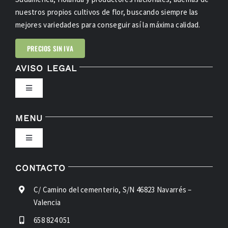
nuestros propios cultivos de flor, buscando siempre las
mejores variedades para conseguir así la máxima calidad.
PRECIOS SIN IVA
AVISO LEGAL
Toggle
Navigation
POLÍTICA DE PRIVACIDAD
MENU
Toggle
CONDICIONES DE USO
Navigation
INICIO
CONTACTO
LEY DE COOKIES
C/ Camino del cementerio, S/N 46823 Navarrés –
FLORES
Valencia
ACCESIBILIDAD
658 824 051