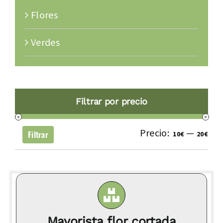
Flores
Verdes
Filtrar por precio
Precio:
—
Pre
Pre
Filtrar
10€
20€
mí
má
Mayorista flor cortada