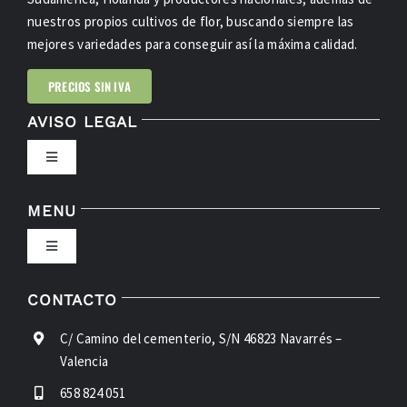
nuestros propios cultivos de flor, buscando siempre las
mejores variedades para conseguir así la máxima calidad.
PRECIOS SIN IVA
AVISO LEGAL
Toggle
Navigation
POLÍTICA DE PRIVACIDAD
MENU
Toggle
CONDICIONES DE USO
Navigation
INICIO
CONTACTO
LEY DE COOKIES
C/ Camino del cementerio, S/N 46823 Navarrés –
FLORES
Valencia
ACCESIBILIDAD
658 824 051