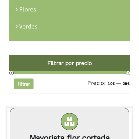
Flores
Verdes
Filtrar por precio
Precio:
—
Pre
Pre
Filtrar
10€
20€
mí
má
Mayorista flor cortada