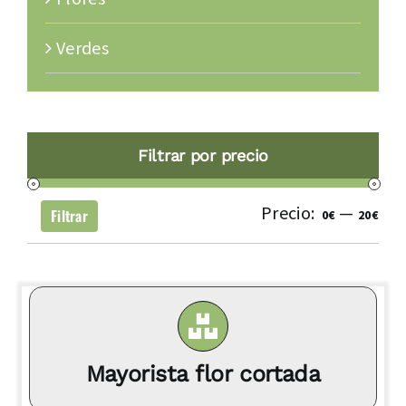
Verdes
Filtrar por precio
Precio:
—
Pre
Pre
Filtrar
0€
20€
mí
má
Mayorista flor cortada