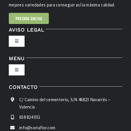
mejores variedades para conseguir así la máxima calidad.
PRECIOS SIN IVA
AVISO LEGAL
Toggle
Navigation
POLÍTICA DE PRIVACIDAD
MENU
Toggle
CONDICIONES DE USO
Navigation
INICIO
CONTACTO
LEY DE COOKIES
C/ Camino del cementerio, S/N 46823 Navarrés –
FLORES
Valencia
ACCESIBILIDAD
658 824 051
VERDES
info@soriaflor.com