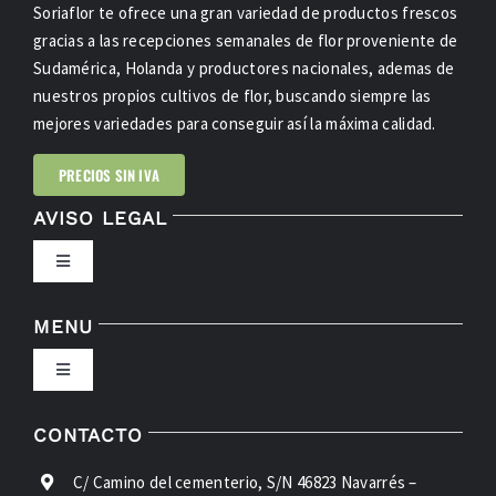
Soriaflor te ofrece una gran variedad de productos frescos
gracias a las recepciones semanales de flor proveniente de
Sudamérica, Holanda y productores nacionales, ademas de
nuestros propios cultivos de flor, buscando siempre las
mejores variedades para conseguir así la máxima calidad.
PRECIOS SIN IVA
AVISO LEGAL
Toggle
Navigation
POLÍTICA DE PRIVACIDAD
MENU
Toggle
CONDICIONES DE USO
Navigation
INICIO
CONTACTO
LEY DE COOKIES
C/ Camino del cementerio, S/N 46823 Navarrés –